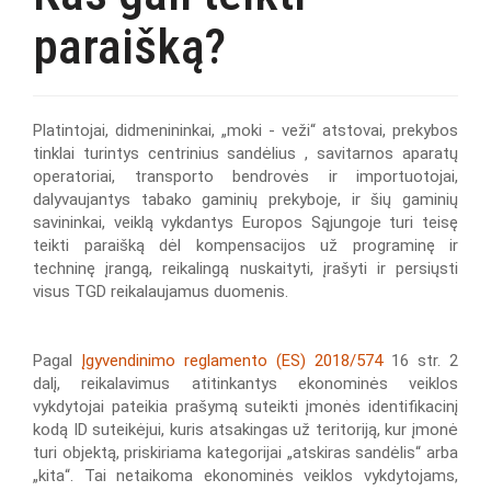
paraišką?
Platintojai, didmenininkai, „moki - veži“ atstovai, prekybos
tinklai turintys centrinius sandėlius , savitarnos aparatų
operatoriai, transporto bendrovės ir importuotojai,
dalyvaujantys tabako gaminių prekyboje, ir šių gaminių
savininkai, veiklą vykdantys Europos Sąjungoje turi teisę
teikti paraišką dėl kompensacijos už programinę ir
techninę įrangą, reikalingą nuskaityti, įrašyti ir persiųsti
visus TGD reikalaujamus duomenis.
Pagal
Įgyvendinimo reglamento (ES) 2018/574
16 str. 2
dalį, reikalavimus atitinkantys ekonominės veiklos
vykdytojai pateikia prašymą suteikti įmonės identifikacinį
kodą ID suteikėjui, kuris atsakingas už teritoriją, kur įmonė
turi objektą, priskiriama kategorijai „atskiras sandėlis“ arba
„kita“. Tai netaikoma ekonominės veiklos vykdytojams,