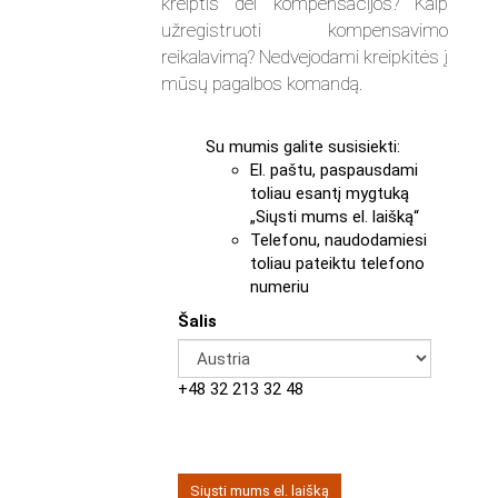
kreiptis dėl kompensacijos? Kaip
užregistruoti kompensavimo
reikalavimą? Nedvejodami kreipkitės į
mūsų pagalbos komandą.
Su mumis galite susisiekti:
El. paštu, paspausdami
toliau esantį mygtuką
„Siųsti mums el. laišką“
Telefonu, naudodamiesi
toliau pateiktu telefono
numeriu
Šalis
+48 32 213 32 48
Siųsti mums el. laišką