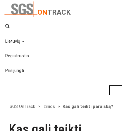
ON
TRACK
Lietuvių
Registruotis
Prisijungti
Toggle
navigat
SGS OnTrack
žinios
Kas gali teikti paraišką?
Kas gali teikti